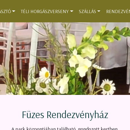
SZTÓ
TÉLI HORGÁSZVERSENY
SZÁLLÁS
RENDEZVÉ
Füzes Rendezvényház
A park központjában található, gondozott kertben.