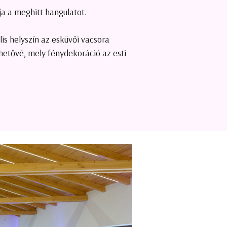
lja a meghitt hangulatot.
is helyszín az esküvői vacsora
hetővé, mely fénydekoráció az esti