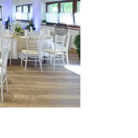
Következő
Helyszíneink:
Füzes Rendezvényház
Csillagfény Bár