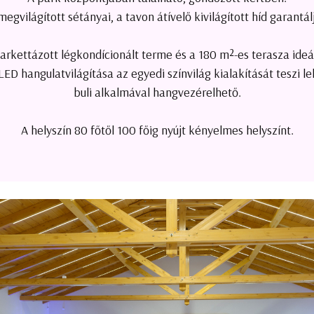
egvilágított sétányai, a tavon átívelő kivilágított híd garantá
kettázott légkondícionált terme és a 180 m²-es terasza ideál
D hangulatvilágítása az egyedi színvilág kialakítását teszi le
buli alkalmával hangvezérelhető.
A helyszín 80 főtől 100 főig nyújt kényelmes helyszínt.