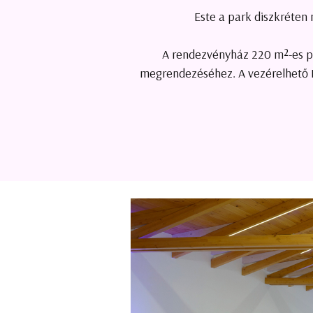
Este a park diszkréten m
A rendezvényház 220 m²-es par
megrendezéséhez. A vezérelhető LE