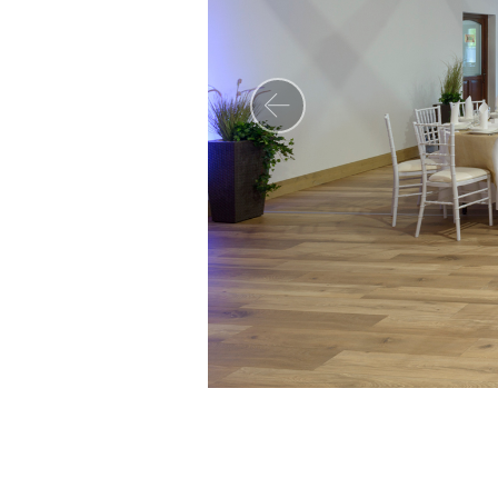
Előző
Címünk:
2209 Péteri
Petőfi Sándor u. 2.
Széchenyi Pihenőkártya
elfogadó hely vagyunk