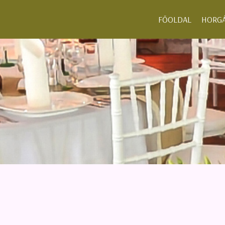
">
FŐOLDAL
HORGÁ