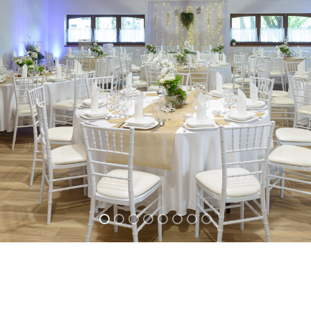
Kapcsolat:
NTAK regisztrált
szállásadók vagyunk
Telefon: +36 20 973 1082
Email:
info@peterihorgaszto.hu
Értékesítés: