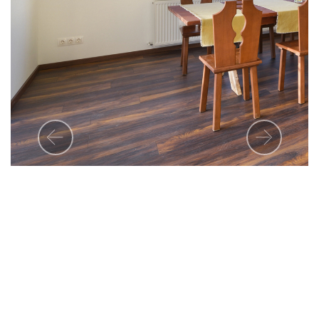
2209 Péteri
Petőfi Sándor u. 2.
Széchenyi Pihenőkártya
elfogadó hely vagyunk
Previous
Next
NTAK regisztrált
szállásadók vagyunk
Kapcsolat:
Telefon: +36 20 973 1082
Email: info@peterihorgaszto.hu
Értékesítés:
Telefon: +36 1 436 7440