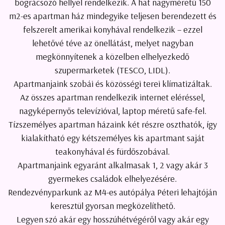
bográcsozó hellyel rendelkezik. A hat nagyméretű 150
m2-es apartman ház mindegyike teljesen berendezett és
felszerelt amerikai konyhával rendelkezik – ezzel
lehetővé téve az önellátást, melyet nagyban
megkönnyítenek a közelben elhelyezkedő
szupermarketek (TESCO, LIDL).
Apartmanjaink szobái és közösségi terei klímatizáltak.
Az összes apartman rendelkezik internet eléréssel,
nagyképernyős televízióval, laptop méretű safe-fel.
Tízszemélyes apartman házaink két részre oszthatók, így
kialakítható egy kétszemélyes kis apartmant saját
teakonyhával és fürdőszobával.
Apartmanjaink egyaránt alkalmasak 1, 2 vagy akár 3
gyermekes családok elhelyezésére.
Rendezvényparkunk az M4-es autópálya Péteri lehajtóján
keresztül gyorsan megközelíthető.
Legyen szó akár egy hosszúhétvégéről vagy akár egy