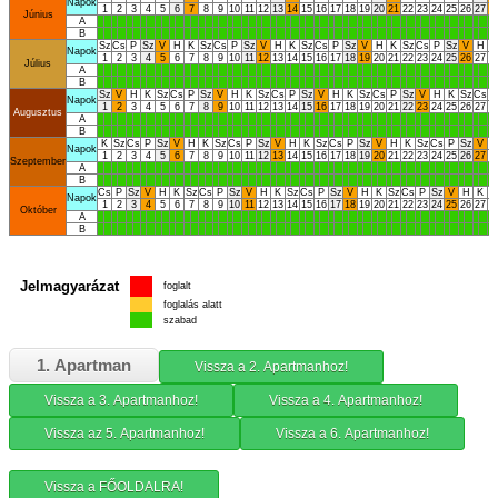
Napok
1
2
3
4
5
6
7
8
9
10
11
12
13
14
15
16
17
18
19
20
21
22
23
24
25
26
27
2
Június
A
B
Sz
Cs
P
Sz
V
H
K
Sz
Cs
P
Sz
V
H
K
Sz
Cs
P
Sz
V
H
K
Sz
Cs
P
Sz
V
H
K
Napok
1
2
3
4
5
6
7
8
9
10
11
12
13
14
15
16
17
18
19
20
21
22
23
24
25
26
27
2
Július
A
B
Sz
V
H
K
Sz
Cs
P
Sz
V
H
K
Sz
Cs
P
Sz
V
H
K
Sz
Cs
P
Sz
V
H
K
Sz
Cs
P
Napok
1
2
3
4
5
6
7
8
9
10
11
12
13
14
15
16
17
18
19
20
21
22
23
24
25
26
27
2
Augusztus
A
B
K
Sz
Cs
P
Sz
V
H
K
Sz
Cs
P
Sz
V
H
K
Sz
Cs
P
Sz
V
H
K
Sz
Cs
P
Sz
V
Napok
1
2
3
4
5
6
7
8
9
10
11
12
13
14
15
16
17
18
19
20
21
22
23
24
25
26
27
2
Szeptember
A
B
Cs
P
Sz
V
H
K
Sz
Cs
P
Sz
V
H
K
Sz
Cs
P
Sz
V
H
K
Sz
Cs
P
Sz
V
H
K
S
Napok
1
2
3
4
5
6
7
8
9
10
11
12
13
14
15
16
17
18
19
20
21
22
23
24
25
26
27
2
Október
A
B
Jelmagyarázat
foglalt
foglalás alatt
szabad
1. Apartman
Vissza a 2. Apartmanhoz!
Vissza a 3. Apartmanhoz!
Vissza a 4. Apartmanhoz!
Vissza az 5. Apartmanhoz!
Vissza a 6. Apartmanhoz!
Vissza a FŐOLDALRA!