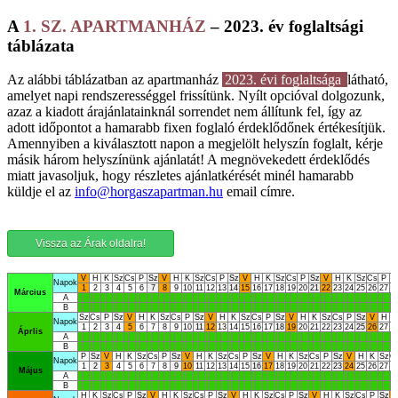
A
1. SZ. APARTMANHÁZ
– 2023. év foglaltsági
táblázata
Az alábbi táblázatban az apartmanház
2023. évi foglaltsága
látható,
amelyet napi rendszerességgel frissítünk. Nyílt opcióval dolgozunk,
azaz a kiadott árajánlatainknál sorrendet nem állítunk fel, így az
adott időpontot a hamarabb fixen foglaló érdeklődőnek értékesítjük.
Amennyiben a kiválasztott napon a megjelölt helyszín foglalt, kérje
másik három helyszínünk ajánlatát! A megnövekedett érdeklődés
miatt javasoljuk, hogy részletes ajánlatkérését minél hamarabb
küldje el az
info@horgaszapartman.hu
email címre.
Vissza az Árak oldalra!
V
H
K
Sz
Cs
P
Sz
V
H
K
Sz
Cs
P
Sz
V
H
K
Sz
Cs
P
Sz
V
H
K
Sz
Cs
P
S
Napok
1
2
3
4
5
6
7
8
9
10
11
12
13
14
15
16
17
18
19
20
21
22
23
24
25
26
27
2
Március
A
B
Sz
Cs
P
Sz
V
H
K
Sz
Cs
P
Sz
V
H
K
Sz
Cs
P
Sz
V
H
K
Sz
Cs
P
Sz
V
H
K
Napok
1
2
3
4
5
6
7
8
9
10
11
12
13
14
15
16
17
18
19
20
21
22
23
24
25
26
27
2
Áprlis
A
B
P
Sz
V
H
K
Sz
Cs
P
Sz
V
H
K
Sz
Cs
P
Sz
V
H
K
Sz
Cs
P
Sz
V
H
K
Sz
C
Napok
1
2
3
4
5
6
7
8
9
10
11
12
13
14
15
16
17
18
19
20
21
22
23
24
25
26
27
2
Május
A
B
H
K
Sz
Cs
P
Sz
V
H
K
Sz
Cs
P
Sz
V
H
K
Sz
Cs
P
Sz
V
H
K
Sz
Cs
P
Sz
V